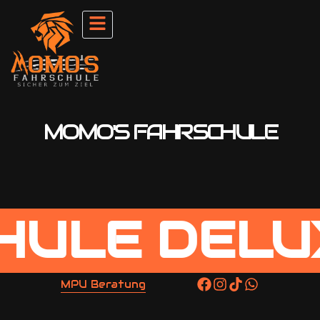
M
O
M
O
'
S
F
A
H
R
S
C
H
U
L
E
LE
DELUX 
MPU Beratung