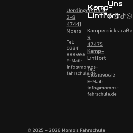
Uns
Kamp-
Uerdingerstraße
Lintfort
2-8
47441
Kamperdickstraße
Moers
9
Tel:
47475
02841
Kamp-
8885556
Lintfort
E-Mail:
info@momos-
Tel:
fahrschule.de
01621890612
E-Mail:
info@momos-
fahrschule.de
© 2025 – 2026 Momo’s Fahrschule