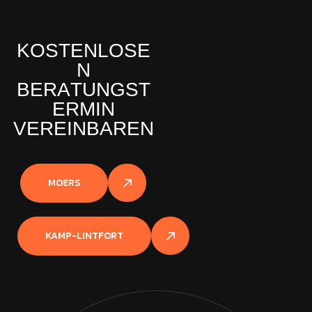
K
O
S
T
E
N
L
O
S
E
N
B
E
R
A
T
U
N
G
S
T
E
R
M
I
N
V
E
R
E
I
N
B
A
R
E
N
MOERS
KAMP-LINTFORT