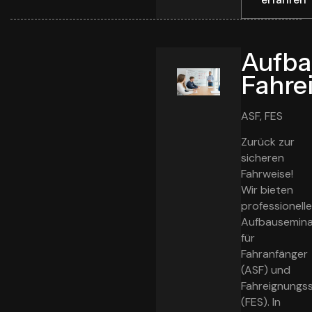
Aufba
Fahre
ASF, FES
Zurück zur
sicheren
Fahrweise!
Wir bieten
professionell
Aufbausemin
für
Fahranfänger
(ASF) und
Fahreignungs
(FES). In