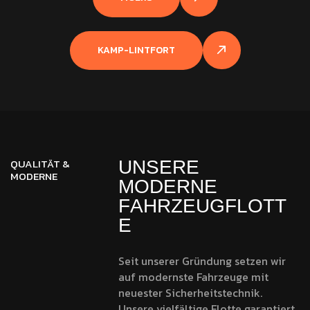
KAMP-LINTFORT
QUALITÄT &
U
N
S
E
R
E
MODERNE
M
O
D
E
R
N
E
F
A
H
R
Z
E
U
G
F
L
O
T
T
E
Seit unserer Gründung setzen wir
auf modernste Fahrzeuge mit
neuester Sicherheitstechnik.
Unsere vielfältige Flotte garantiert