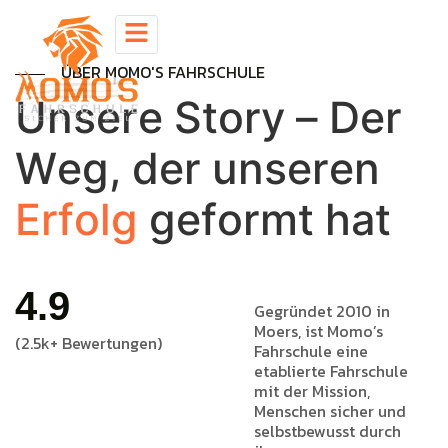
ÜBER MOMO'S FAHRSCHULE
U
n
s
e
r
e
S
t
o
r
y
–
D
e
r
W
e
g
,
d
e
r
u
n
s
e
r
e
n
E
r
f
o
l
g
g
e
f
o
r
m
t
h
a
t
4.9
Gegründet 2010 in
Moers, ist Momo’s
(2.5k+ Bewertungen)
Fahrschule eine
etablierte Fahrschule
mit der Mission,
Menschen sicher und
selbstbewusst durch