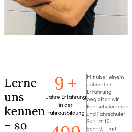
10
+
Mit über einem
L
e
r
n
e
Jahrzehnt
Erfahrung
u
n
s
Jahre Erfahrung
begleiten wir
in der
Fahrschülerinnen
k
e
n
n
e
n
Fahrausbildung
und Fahrschüler
–
s
o
Schritt für
Schritt – mit