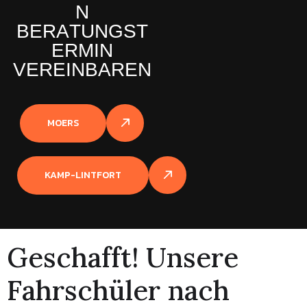
N
B
E
R
A
T
U
N
G
S
T
E
R
M
I
N
V
E
R
E
I
N
B
A
R
E
N
MOERS
KAMP-LINTFORT
G
e
s
c
h
a
f
f
t
!
U
n
s
e
r
e
F
a
h
r
s
c
h
ü
l
e
r
n
a
c
h