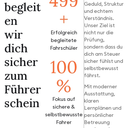
500
b
e
g
l
e
i
t
Geduld, Struktur
und echtem
+
e
n
Verständnis.
Unser Ziel ist
w
i
r
Erfolgreich
nicht nur die
Prüfung,
begleitete
d
i
c
h
sondern dass du
Fahrschüler
dich am Steuer
s
i
c
h
e
r
100
sicher fühlst und
selbstbewusst
z
u
m
fährst.
%
F
ü
h
r
e
r
Mit moderner
Ausstattung,
s
c
h
e
i
n
Fokus auf
klaren
sichere &
Lernplänen und
selbstbewusste
persönlicher
Fahrer
Betreuung