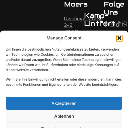
Moers
Folge
Uns
Kamp-
Uerdingerstraße
Lintfort
2-8
47441
Kamperdickstraße
Moers
Manage Consent
9
Tel:
47475
Um Ihnen die bestmöglichen Nutzungserlebnisse zu bieten, verwenden
02841
wir Technologien wie Cookies, um Geräteinformationen zu speichern
Kamp-
8885556
und/oder darauf zuzugreifen. Wenn Sie in diese Technologien einwilligen,
Lintfort
können wir Daten wie Ihr Surfverhalten oder eindeutige Kennungen auf
E-Mail:
dieser Website verarbeiten.
info@momos-
Tel:
fahrschule.de
Wenn Sie Ihre Einwilligung nicht erteilen oder diese widerrufen, kann dies
01621890612
bestimmte Funktionen und Eigenschaften der Website beeinträchtigen.
E-Mail:
info@momos-
fahrschule.de
Akzeptieren
Ablehnen