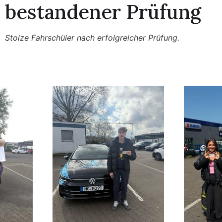
b
e
s
t
a
n
d
e
n
e
r
P
r
ü
f
u
n
g
Stolze Fahrschüler nach erfolgreicher Prüfung.